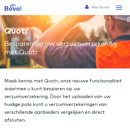
Mijn Boval
Toggl
naviga
Quotr
Besparen op uw verzuimverzekering
met Quotr
Maak kennis met Quotr, onze nieuwe functionaliteit
waarmee u kunt besparen op uw
verzuimverzekering. Door het uploaden van uw
huidige polis kunt u verzuimverzekeringen van
verschillende aanbieders vergelijken én direct
afsluiten.