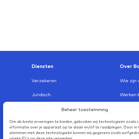
Diensten
Over Bo
Verzekeren
Wie zijn 
Juridisch
Werken b
Arbo
Klanttev
Beheer toestemming
Om de beste ervaringen te bieden, gebruiken wij technologieën zoals 
Lease
Nieuwsb
informatie over je apparaat op te slaan en/of te raadplegen. Door in 
stemmen met deze technologieën kunnen wij gegevens zoals surfgedr
Boval Profijt
unieke ID's op deze site verwerken.