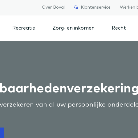
Over Boval
Klantenservice
Werken b
Recreatie
Zorg- en inkomen
Recht
baarhedenverzekerin
verzekeren van al uw persoonlijke onderdel