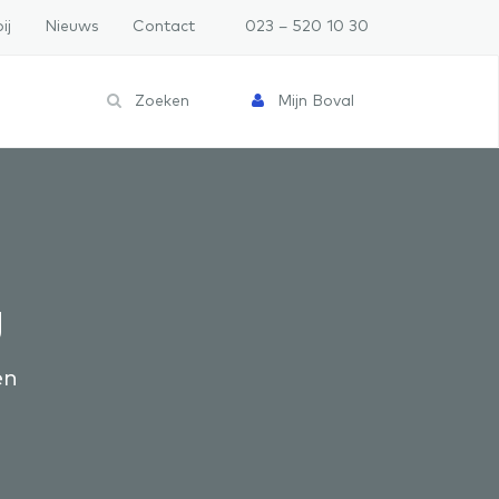
ij
Nieuws
Contact
023 – 520 10 30
Zoeken
Mijn Boval
g
en