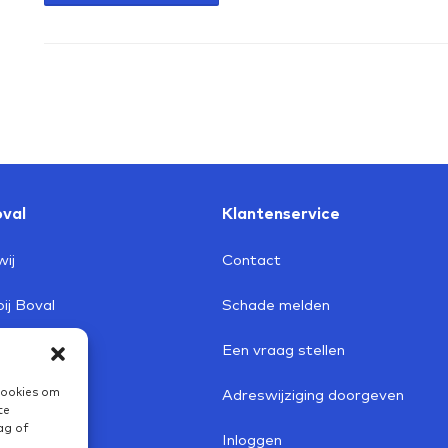
val
Klantenservice
wij
Contact
ij Boval
Schade melden
redenheid
Een vraag stellen
cookies om
rief
Adreswijziging doorgeven
te
ag of
Inloggen