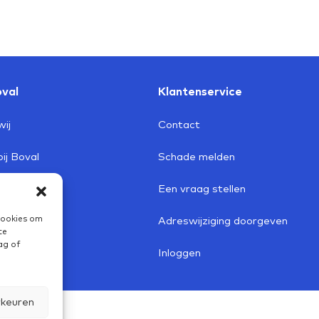
val
Klantenservice
wij
Contact
ij Boval
Schade melden
redenheid
Een vraag stellen
cookies om
rief
Adreswijziging doorgeven
te
ag of
Inloggen
rkeuren
voorwaarden