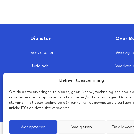
Diensten
Over Bo
Verzekeren
Wie zijn 
Juridisch
Werken b
Arbo
Klanttev
Beheer toestemming
Om de beste ervaringen te bieden, gebruiken wij technologieën zoals 
Lease
Nieuwsb
informatie over je apparaat op te slaan en/of te raadplegen. Door in 
stemmen met deze technologieën kunnen wij gegevens zoals surfgedr
Boval Profijt
unieke ID's op deze site verwerken.
Accepteren
Weigeren
Bekijk voo
Privacyverklaring
Algemene 