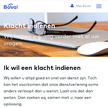
Mijn Boval
Toggl
naviga
Klacht indienen
Wij helpen u graag verder met al uw
vragen
Ik wil een klacht indienen
Wij willen u altijd goed en snel van dienst zijn. Toch
kan het voorkomen dat onze dienstverlening soms
anders verloopt dan u wenst. Laat ons dat dan
weten. Dan zoeken wij, samen met u, naar een
oplossing.