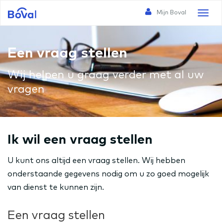
Mijn Boval
Toggl
naviga
Een vraag stellen
Wij helpen u graag verder met al uw
vragen
Ik wil een vraag stellen
U kunt ons altijd een vraag stellen. Wij hebben
onderstaande gegevens nodig om u zo goed mogelijk
van dienst te kunnen zijn.
Een vraag stellen