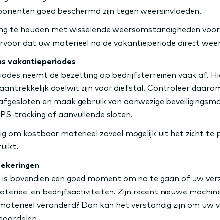
ponenten goed beschermd zijn tegen weersinvloeden.
ing te houden met wisselende weersomstandigheden voo
rvoor dat uw materieel na de vakantieperiode direct weer 
ens vakantieperiodes
iodes neemt de bezetting op bedrijfsterreinen vaak af. H
antrekkelijk doelwit zijn voor diefstal. Controleer daaro
 afgesloten en maak gebruik van aanwezige beveiligingsma
 GPS-tracking of aanvullende sloten.
ig om kostbaar materieel zoveel mogelijk uit het zicht t
uikt.
zekeringen
 is bovendien een goed moment om na te gaan of uw ver
aterieel en bedrijfsactiviteiten. Zijn recent nieuwe machi
aterieel veranderd? Dan kan het verstandig zijn om uw v
eoordelen.