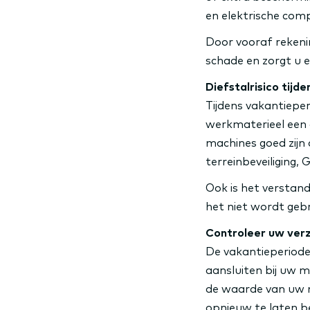
en elektrische com
Door vooraf reken
schade en zorgt u e
Diefstalrisico tijd
Tijdens vakantieper
werkmaterieel een a
machines goed zijn
terreinbeveiliging,
Ook is het verstand
het niet wordt gebr
Controleer uw ver
De vakantieperiode
aansluiten bij uw m
de waarde van uw m
opnieuw te laten b