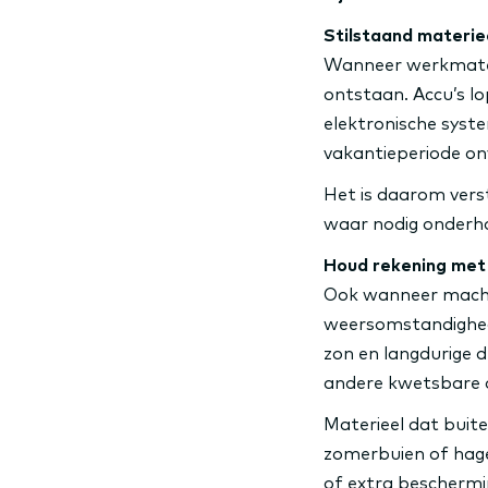
Stilstaand materi
Wanneer werkmateri
ontstaan. Accu’s l
elektronische syst
vakantieperiode on
Het is daarom vers
waar nodig onderhou
Houd rekening me
Ook wanneer machin
weersomstandighede
zon en langdurige 
andere kwetsbare 
Materieel dat buit
zomerbuien of hage
of extra beschermi