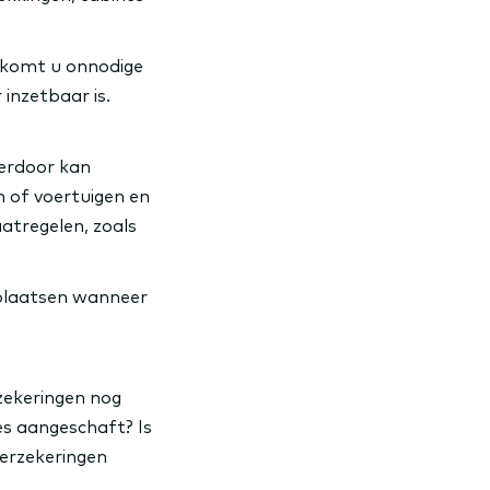
rkomt u onnodige
inzetbaar is.
ierdoor kan
m of voertuigen en
atregelen, zoals
e plaatsen wanneer
zekeringen nog
nes aangeschaft? Is
erzekeringen