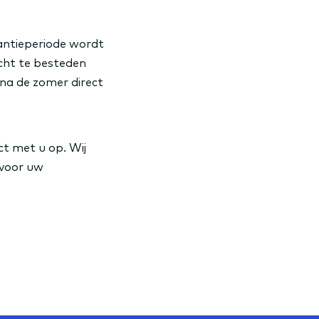
antieperiode wordt
cht te besteden
 na de zomer direct
ct met u op. Wij
 voor uw