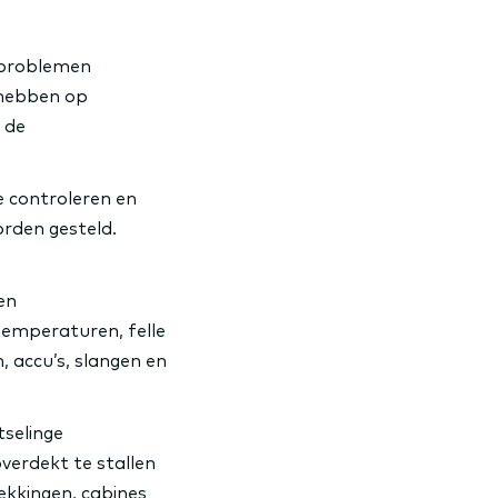
 problemen
 hebben op
 de
e controleren en
orden gesteld.
en
emperaturen, felle
 accu’s, slangen en
tselinge
verdekt te stallen
ekkingen, cabines