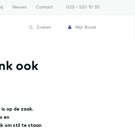
ij
Nieuws
Contact
023 – 520 10 30
Zoeken
Mijn Boval
nk ook
is op de zaak.
s en
k om stil te staan