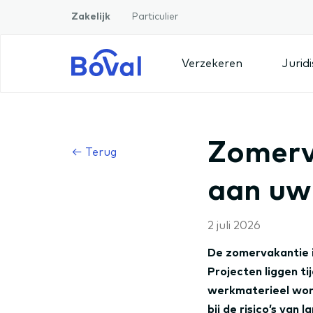
Zakelijk
Particulier
Verzekeren
Jurid
Zomerv
← Terug
aan uw
2 juli 2026
De zomervakantie i
Projecten liggen ti
werkmaterieel worde
bij de risico’s van 