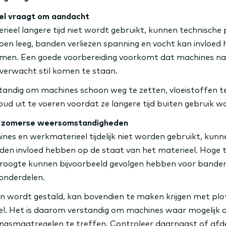
eel vraagt om aandacht
eel langere tijd niet wordt gebruikt, kunnen technische
open leeg, banden verliezen spanning en vocht kan invloed
emen. Een goede voorbereiding voorkomt dat machines na
verwacht stil komen te staan.
tandig om machines schoon weg te zetten, vloeistoffen t
d uit te voeren voordat ze langere tijd buiten gebruik w
t zomerse weersomstandigheden
es en werkmaterieel tijdelijk niet worden gebruikt, kunn
n invloed hebben op de staat van het materieel. Hoge t
droogte kunnen bijvoorbeeld gevolgen hebben voor banden,
onderdelen.
en wordt gestald, kan bovendien te maken krijgen met plo
l. Het is daarom verstandig om machines waar mogelijk o
ngsmaatregelen te treffen. Controleer daarnaast of afd