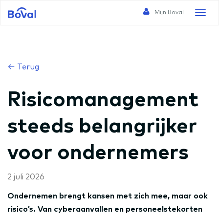
Mijn Boval
Toggl
naviga
← Terug
Risicomanagement
steeds belangrijker
voor ondernemers
2 juli 2026
Ondernemen brengt kansen met zich mee, maar ook
risico’s. Van cyberaanvallen en personeelstekorten