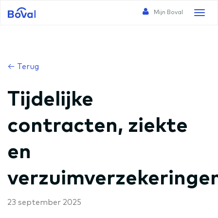
Mijn Boval
Toggl
naviga
← Terug
Tijdelijke
contracten, ziekte
en
verzuimverzekeringe
23 september 2025