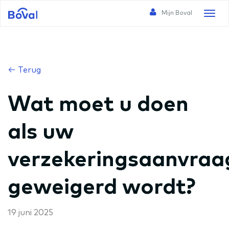
Mijn Boval
Toggl
naviga
← Terug
Wat moet u doen
als uw
verzekeringsaanvraa
geweigerd wordt?
19 juni 2025